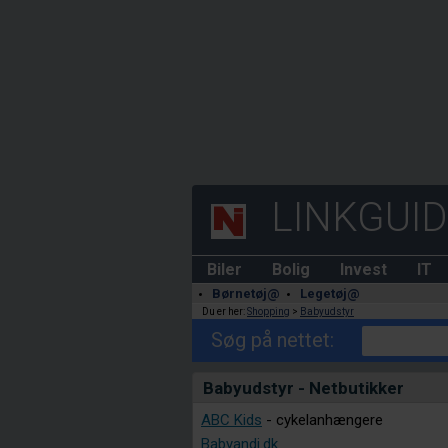
LINKGUI
Biler
Bolig
Invest
IT
Børnetøj@
Legetøj@
Du er her:
Shopping
>
Babyudstyr
Søg på nettet:
Babyudstyr - Netbutikker
ABC Kids
- cykelanhængere
Babyandi.dk