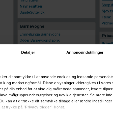
Natursutten
Shop.d
Navnesutten
Sjov f
SundeSutter.dk
Tænk: T
Vildm
Barnevogne
Emmeljunga Barnevogne
Pris
Odder Barnevognsfabrik
Price
Teutonia
Detaljer
Annonceindstillinger
Trille Barnevogne
Pleje
Filur.dk
Ventetøj & Ammetøj
Matas:
Venterbarn.dk
ker dit samtykke til at anvende cookies og indsamle persondat
Flere...
Møble
istik og marketingformål. Disse oplysninger videregives til vore
er på din enhed for at vise dig målrettede annoncer, levere tilpas
Abel S
Billeder til børn
 lave målgruppeundersøgelser og udvikle tjenester. Se mere inf
Bandit
Galleri-ulla
Du kan altid trække dit samtykke tilbage eller ændre indstillinger
Ditvær
 at trykke på "Privacy trigger" ikonet.
Et Hj
Gaveideer