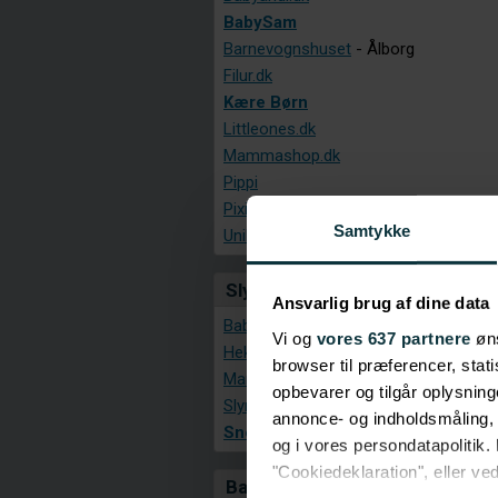
BabySam
Barnevognshuset
- Ålborg
Filur.dk
Kære Børn
Littleones.dk
Mammashop.dk
Pippi
Pixizoo
Samtykke
Unikbarnebutik.dk
Slynger
Ansvarlig brug af dine data
Babyslynge.dk
Vi og
vores 637 partnere
øns
Hekon
browser til præferencer, stat
Mamas Life
opbevarer og tilgår oplysning
Slynger.dk
annonce- og indholdsmåling,
Sneglehuset
og i vores persondatapolitik. 
"Cookiedeklaration", eller ved
Baby og børnetøj