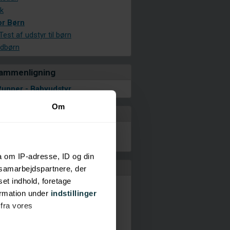
k
or Børn
est af udstyr til børn
edbørn
sammenligning
Runner - Babyudstyr
Om
produkter
 Mor/Barn
a om IP-adresse, ID og din
r & Interiør
s samarbejdspartnere, der
set indhold, foretage
pendabel
ormation under
indstillinger
ten.com
 fra vores
else.dk
em