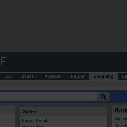
DE
Job
Livsstil
Nyheder
Rejser
Shopping
Sp
Nytti
Sutter
Barsels
Babysutten.dk
Gravidi