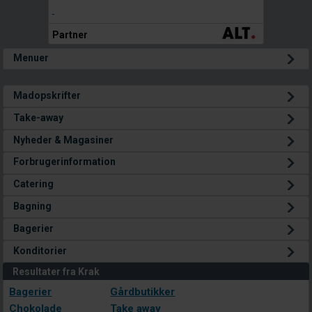
Menuer
Madopskrifter
Take-away
Nyheder & Magasiner
Forbrugerinformation
Catering
Bagning
Bagerier
Konditorier
Resultater fra Krak
Bagerier
Gårdbutikker
Chokolade
Take away