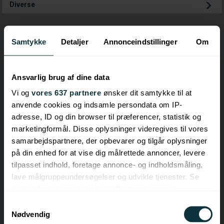
Diverse
Samtykke
Detaljer
Annonceindstillinger
Om
Ansvarlig brug af dine data
Vi og
vores 637 partnere
ønsker dit samtykke til at
anvende cookies og indsamle persondata om IP-
adresse, ID og din browser til præferencer, statistik og
marketingformål. Disse oplysninger videregives til vores
samarbejdspartnere, der opbevarer og tilgår oplysninger
på din enhed for at vise dig målrettede annoncer, levere
tilpasset indhold, foretage annonce- og indholdsmåling,
lave målgruppeundersøgelser og udvikle tjenester. Se
mere information under
indstillinger
og i vores
persondatapolitik. Du kan altid trække dit samtykke
Samtykkevalg
tilbage eller ændre indstillinger fra vores
Nødvendig