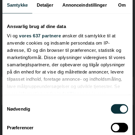
Samtykke
Detaljer
Annonceindstillinger
Om
Ansvarlig brug af dine data
Vi og
vores 637 partnere
ønsker dit samtykke til at
anvende cookies og indsamle persondata om IP-
adresse, ID og din browser til præferencer, statistik og
marketingformål. Disse oplysninger videregives til vores
samarbejdspartnere, der opbevarer og tilgår oplysninger
på din enhed for at vise dig målrettede annoncer, levere
tilpasset indhold, foretage annonce- og indholdsmåling,
Landsdækkende forhandler
lave målgruppeundersøgelser og udvikle tjenester. Se
Mobiltelefoner - Netbutikker
mere information under
indstillinger
og i vores
Køb og Salg
persondatapolitik. Du kan altid trække dit samtykke
Samtykkevalg
tilbage eller ændre indstillinger fra vores
Nødvendig
"Cookiedeklaration", eller ved at trykke på "Privacy
trigger" ikonet.
Præferencer