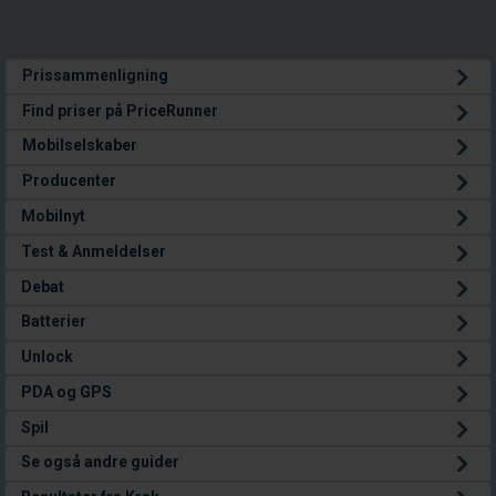
Prissammenligning
Find priser på PriceRunner
Mobilselskaber
Producenter
Mobilnyt
Test & Anmeldelser
Debat
Batterier
Unlock
PDA og GPS
Spil
Se også andre guider