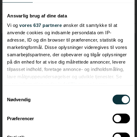
Klassisk
Ansvarlig brug af dine data
Pop & Rock
Vi og
vores 637 partnere
ønsker dit samtykke til at
Jazz
anvende cookies og indsamle persondata om IP-
adresse, ID og din browser til præferencer, statistik og
marketingformål. Disse oplysninger videregives til vores
samarbejdspartnere, der opbevarer og tilgår oplysninger
på din enhed for at vise dig målrettede annoncer, levere
tilpasset indhold, foretage annonce- og indholdsmåling,
lave målgruppeundersøgelser og udvikle tjenester. Se
mere information under
indstillinger
og i vores
persondatapolitik. Du kan altid trække dit samtykke
Samtykkevalg
tilbage eller ændre indstillinger fra vores
Nødvendig
"Cookiedeklaration", eller ved at trykke på "Privacy
trigger" ikonet.
Præferencer
Hvis du tillader det, vil vi også gerne:
Indsamle præcise oplysninger om din placering,