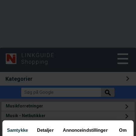
LINKGUIDE
Shopping
Kategorier
Musikforretninger
Musik - Netbutikker
Musikdownloads
Samtykke
Detaljer
Annonceindstillinger
Om
Brugt musik